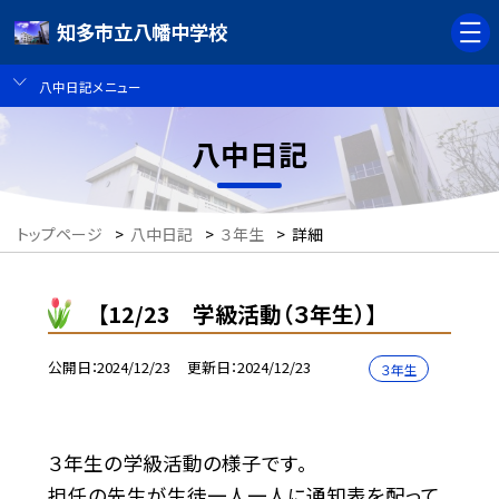
知多市立八幡中学校
八中日記メニュー
八中日記
トップページ
>
八中日記
>
３年生
>
詳細
【12/23 学級活動（３年生）】
公開日
2024/12/23
更新日
2024/12/23
３年生
３年生の学級活動の様子です。
担任の先生が生徒一人一人に通知表を配って