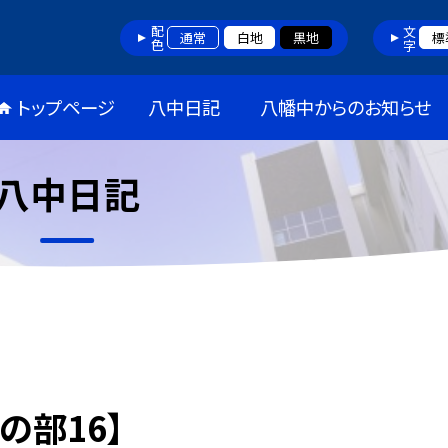
配色
文字
通常
白地
黒地
標
トップページ
八中日記
八幡中からのお知らせ
八中日記
育の部16】