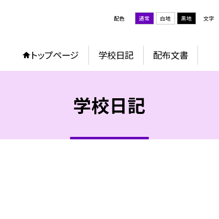
配色
通常
白地
黒地
文字
トップページ
学校日記
配布文書
学校日記