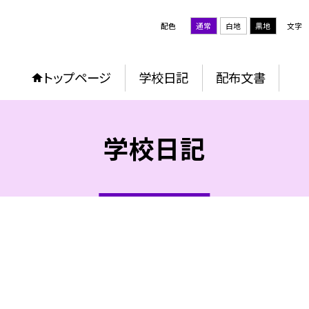
配色
通常
白地
黒地
文字
トップページ
学校日記
配布文書
学校日記