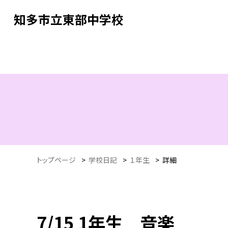
知多市立東部中学校
トップページ
>
学校日記
>
１年生
>
詳細
7/15 1年生 音楽