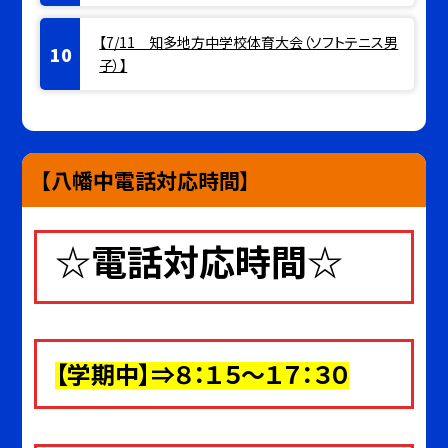
【7/11 知多地方中学校体育大会（ソフトテニス男
子）】
【八幡中電話対応時間】
☆電話対応時間☆
【
学期中
】⇒８：１５～１７：３０