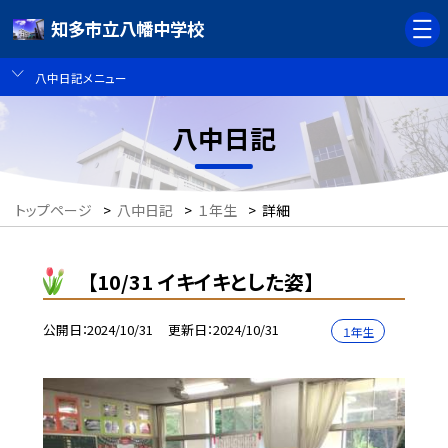
知多市立八幡中学校
八中日記メニュー
八中日記
トップページ
>
八中日記
>
１年生
>
詳細
【10/31 イキイキとした姿】
公開日
2024/10/31
更新日
2024/10/31
１年生