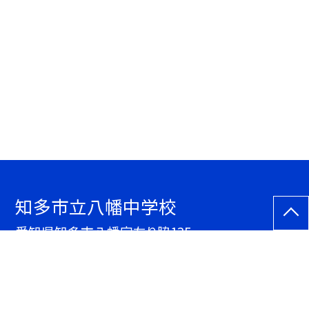
知多市立八幡中学校
愛知県知多市八幡字左り脇135
TEL.
0562ｰ33ｰ1323
FAX. 0562ｰ33ｰ7982
サイトマップ