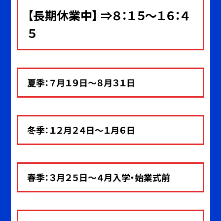
【長期休業中】 ⇒８：１５～１６：４
５
夏季：７月１９日～８月３１日
冬季：１２月２４日～１月６日
春季：３月２５日～４月入学・始業式前