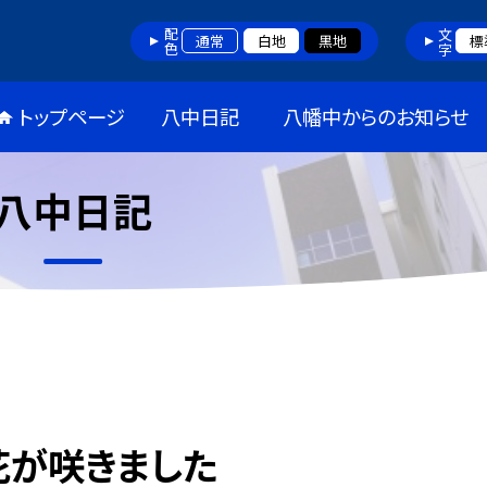
配色
文字
通常
白地
黒地
標
トップページ
八中日記
八幡中からのお知らせ
八中日記
花が咲きました