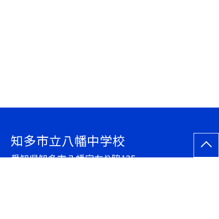
知多市立八幡中学校
愛知県知多市八幡字左り脇135
TEL.
0562ｰ33ｰ1323
FAX. 0562ｰ33ｰ7982
サイトマップ