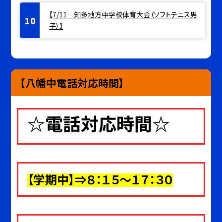
【7/11 知多地方中学校体育大会（ソフトテニス男
子）】
【八幡中電話対応時間】
☆電話対応時間☆
【
学期中
】⇒８：１５～１７：３０