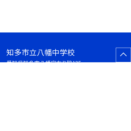
知多市立八幡中学校
愛知県知多市八幡字左り脇135
TEL.
0562ｰ33ｰ1323
FAX. 0562ｰ33ｰ7982
サイトマップ
アクセス統計
総数：
133,415