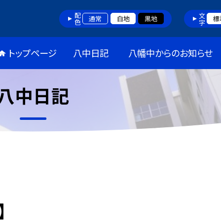
配色
文字
通常
白地
黒地
標
トップページ
八中日記
八幡中からのお知らせ
八中日記
】