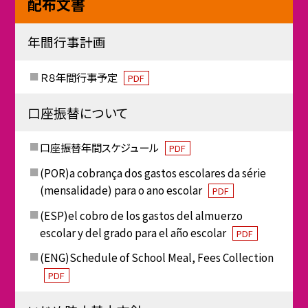
配布文書
年間行事計画
Ｒ８年間行事予定
PDF
口座振替について
口座振替年間スケジュール
PDF
(POR)a cobrança dos gastos escolares da série
(mensalidade) para o ano escolar
PDF
(ESP)el cobro de los gastos del almuerzo
escolar y del grado para el año escolar
PDF
(ENG)Schedule of School Meal, Fees Collection
PDF