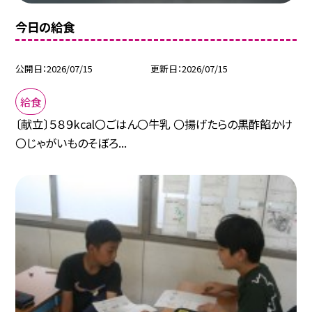
今日の給食
公開日
2026/07/15
更新日
2026/07/15
給食
〔献立〕５８９kcal〇ごはん〇牛乳 〇揚げたらの黒酢餡かけ
〇じゃがいものそぼろ...