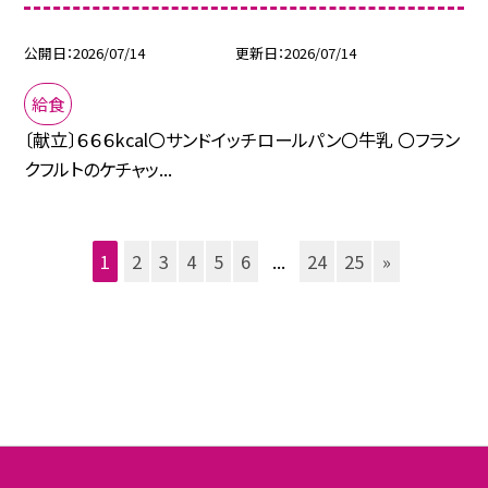
公開日
2026/07/14
更新日
2026/07/14
給食
〔献立〕６６６kcal〇サンドイッチロールパン〇牛乳 〇フラン
クフルトのケチャッ...
1
2
3
4
5
6
...
24
25
»