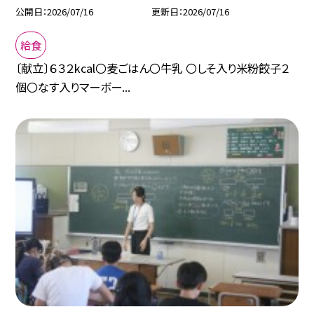
公開日
2026/07/16
更新日
2026/07/16
給食
〔献立〕６３２kcal〇麦ごはん〇牛乳 〇しそ入り米粉餃子２
個〇なす入りマーボー...