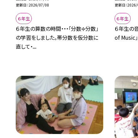
更新日
2026/07/08
更新日
2026/
６年生
６年生
６年生の算数の時間・・・「分数➗分数」
６年生の音楽
の学習をしました。帯分数を仮分数に
of Musi
直して・...