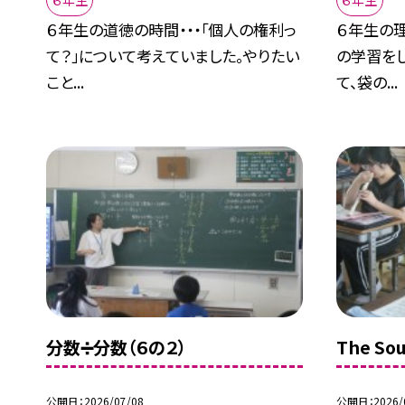
６年生の道徳の時間・・・「個人の権利っ
６年生の理
て？」について考えていました。やりたい
の学習を
こと...
て、袋の...
分数➗分数（６の２）
The So
公開日
2026/07/08
公開日
2026/