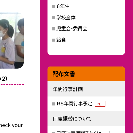
６年生
学校全体
児童会・委員会
給食
配布文書
の２）
年間行事計画
Ｒ８年間行事予定
PDF
口座振替について
ck your
口座振替年間スケジュール