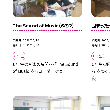
The Sound of Music（６の２）
固まった
公開日
2026/06/30
公開日
2026/
更新日
2026/06/30
更新日
2026/
６年生
６年生
６年生の音楽の時間・・・「The Sound
６年生の図
of Music」をリコーダーで演...
ら」をつく
変...