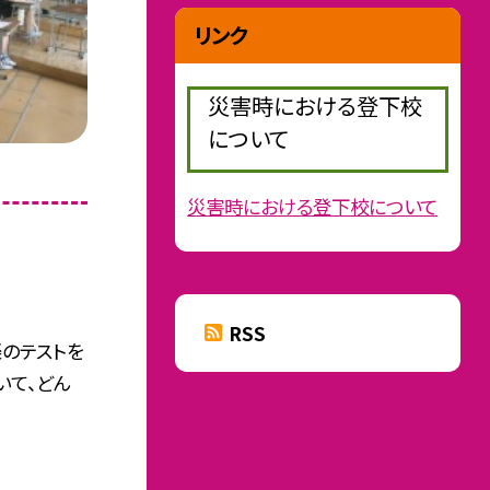
リンク
災害時における登下校
について
災害時における登下校について
RSS
楽のテストを
いて、どん