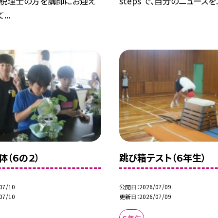
の税理士の方を講師にお迎え
steps で、自分のニュースを..
..
体（６の２）
跳び箱テスト（６年生）
07/10
公開日
2026/07/09
07/10
更新日
2026/07/09
６年生