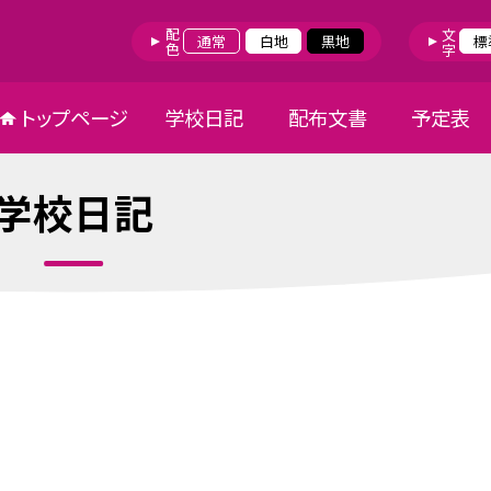
配色
文字
通常
白地
黒地
標
トップページ
学校日記
配布文書
予定表
学校日記