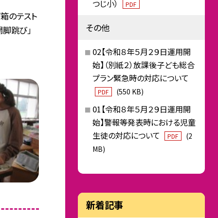
つじ小）
PDF
び箱のテスト
その他
開脚跳び」
02【令和８年５月２９日運用開
始】（別紙２）放課後子ども総合
プラン緊急時の対応について
(550 KB)
PDF
01【令和８年５月２９日運用開
始】警報等発表時における児童
生徒の対応について
(2
PDF
MB)
新着記事