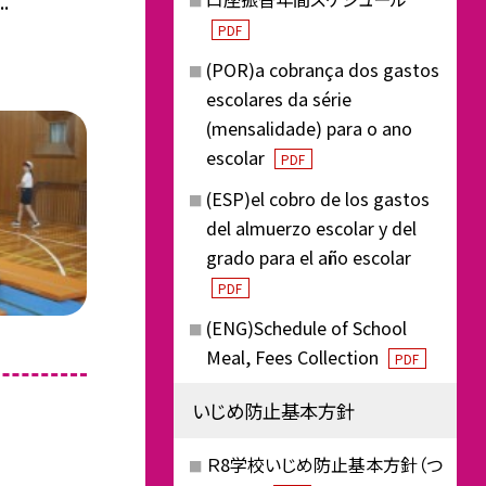
.
PDF
(POR)a cobrança dos gastos
escolares da série
(mensalidade) para o ano
escolar
PDF
(ESP)el cobro de los gastos
del almuerzo escolar y del
grado para el año escolar
PDF
(ENG)Schedule of School
Meal, Fees Collection
PDF
いじめ防止基本方針
Ｒ8学校いじめ防止基本方針（つ