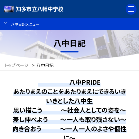
知多市立八幡中学校
八中日記メニュー
八中日記
トップページ
>
八中日記
八中PRIDE
あたりまえのことをあたりまえにできるいき
いきとした八中生
思い描こう ～社会人としての姿を～
差し伸べよう ～一人も取り残さない～
向き合おう ～一人一人のよさや個性
に～