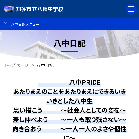
知多市立八幡中学校
八中日記メニュー
八中日記
トップページ
>
八中日記
八中PRIDE
あたりまえのことをあたりまえにできるいき
いきとした八中生
思い描こう ～社会人としての姿を～
差し伸べよう ～一人も取り残さない～
向き合おう ～一人一人のよさや個性
に～