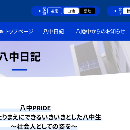
配色
文字
通常
白地
黒地
トップページ
八中日記
八幡中からのお知らせ
八中日記
中PRIDE
たりまえにできるいきいきとした八中生
 ～社会人としての姿を～