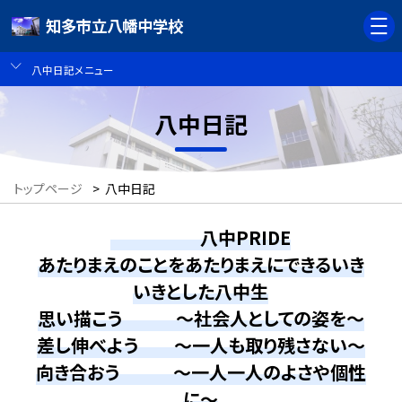
知多市立八幡中学校
八中日記メニュー
八中日記
トップページ
>
八中日記
八中PRIDE
あたりまえのことをあたりまえにできるいき
いきとした八中生
思い描こう ～社会人としての姿を～
差し伸べよう ～一人も取り残さない～
向き合おう ～一人一人のよさや個性
に～