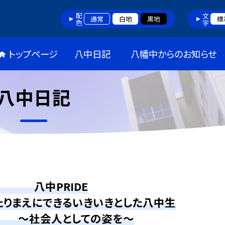
配色
文字
通常
白地
黒地
標
トップページ
八中日記
八幡中からのお知らせ
八中日記
中PRIDE
たりまえにできるいきいきとした八中生
 ～社会人としての姿を～