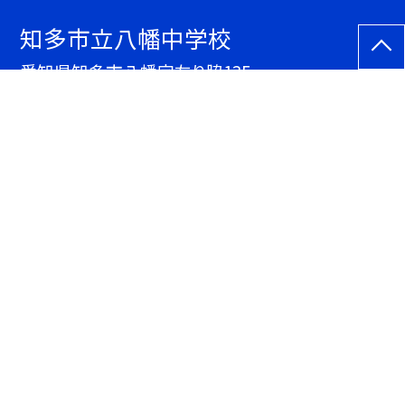
知多市立八幡中学校
愛知県知多市八幡字左り脇135
TEL.
0562ｰ33ｰ1323
FAX. 0562ｰ33ｰ7982
サイトマップ
アクセス統計
総数：
133,603
今年度：
47,746
今月：
6,532
本日：
185