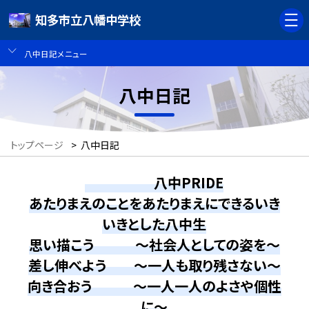
知多市立八幡中学校
八中日記メニュー
八中日記
トップページ
>
八中日記
八中PRIDE
あたりまえのことをあたりまえにできるいき
いきとした八中生
思い描こう ～社会人としての姿を～
差し伸べよう ～一人も取り残さない～
向き合おう ～一人一人のよさや個性
に～