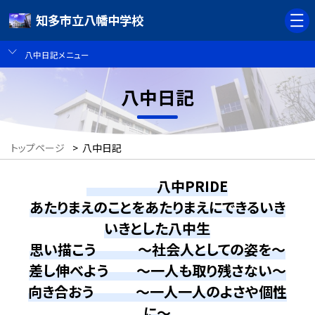
知多市立八幡中学校
八中日記メニュー
八中日記
トップページ
>
八中日記
八中PRIDE
あたりまえのことをあたりまえにできるいき
いきとした八中生
思い描こう ～社会人としての姿を～
差し伸べよう ～一人も取り残さない～
向き合おう ～一人一人のよさや個性
に～