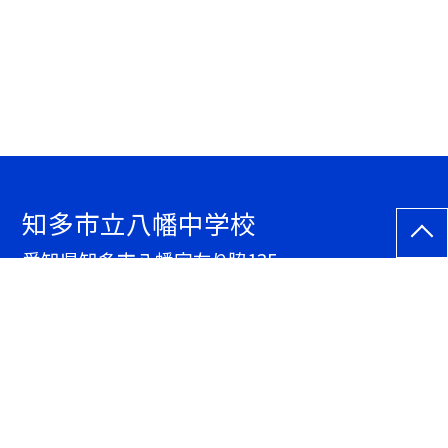
知多市立八幡中学校
愛知県知多市八幡字左り脇135
TEL.
0562ｰ33ｰ1323
FAX. 0562ｰ33ｰ7982
サイトマップ