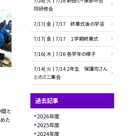
7/28( 火 ) 7/28 新田小・東部中合
同研修会
7/17( 金 ) 7/17 終業式後の学活
7/17( 金 ) 7/17 １学期終業式
7/16( 木 ) 7/16 各学年の様子
7/14( 火 ) 7/14 2年生 保護司さん
とのミニ集会
過去記事
仲間と
2026年度
とめた
2025年度
2024年度