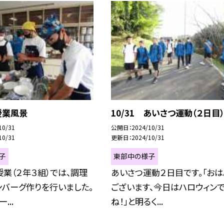
 授業風景
10/31 あいさつ運動（２日目）
10/31
公開日
2024/10/31
10/31
更新日
2024/10/31
子
東部中の様子
業（２年３組）では、調理
あいさつ運動２日目です。「おは
ンバーグ作りを行いました。
ございます、今日はハロウィン
...
ね！」と明るく...