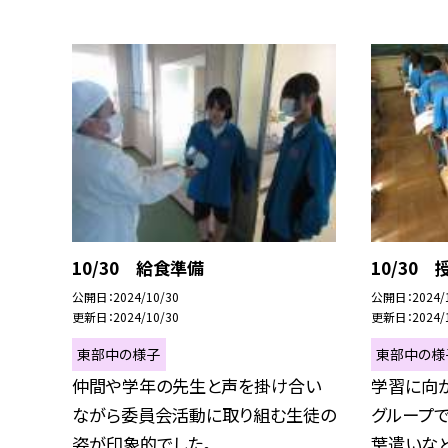
10/30 給食準備
10/30
公開日
2024/10/30
公開日
2024/
更新日
2024/10/30
更新日
2024/
東部中の様子
東部中の様
仲間や学年の先生と声を掛け合い
学習に向
ながら委員会活動に取り組む生徒の
グループ
姿が印象的でした。...
葉遣いなど、