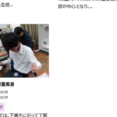
徒...
部が中心となり、...
 授業風景
10/29
10/29
子
組では、下書きに沿って丁寧