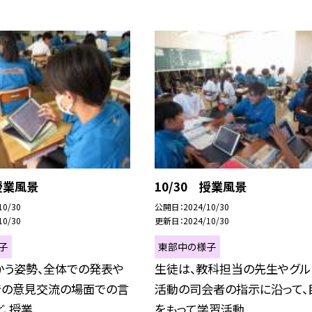
 授業風景
10/30 授業風景
10/30
公開日
2024/10/30
10/30
更新日
2024/10/30
子
東部中の様子
かう姿勢、全体での発表や
生徒は、教科担当の先生やグル
での意見交流の場面での言
活動の司会者の指示に沿って、
授業...
をもって学習活動...