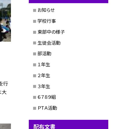
お知らせ
学校行事
東部中の様子
生徒会活動
部活動
１年生
２年生
を行
３年生
よ大
６７８９組
ＰＴＡ活動
配布文書