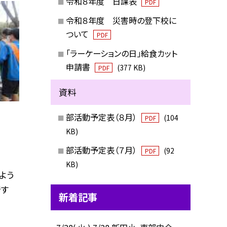
令和８年度 日課表
PDF
令和８年度 災害時の登下校に
ついて
PDF
「ラーケーションの日」給食カット
申請書
(377 KB)
PDF
資料
部活動予定表（８月）
(104
PDF
KB)
部活動予定表（７月）
(92
PDF
KB)
よう
です
新着記事