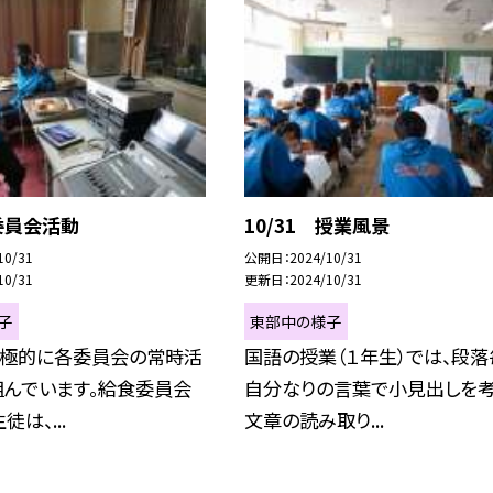
 委員会活動
10/31 授業風景
10/31
公開日
2024/10/31
10/31
更新日
2024/10/31
子
東部中の様子
積極的に各委員会の常時活
国語の授業（１年生）では、段落
組んでいます。給食委員会
自分なりの言葉で小見出しを考
は、...
文章の読み取り...