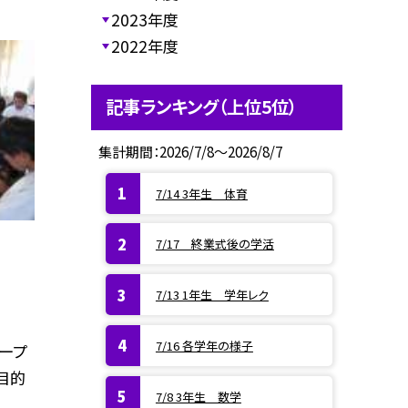
2023年度
2022年度
記事ランキング（上位5位）
集計期間：2026/7/8～2026/8/7
7/14 3年生 体育
7/17 終業式後の学活
7/13 1年生 学年レク
7/16 各学年の様子
ープ
目的
7/8 3年生 数学