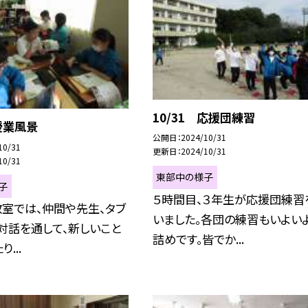
10/31 応援団練習
 授業風景
公開日
2024/10/31
10/31
更新日
2024/10/31
10/31
東部中の様子
子
５時間目、３年生が応援団練習
室では、仲間や先生、タブ
いました。各団の練習もいよい
対話を通して、新しいこと
詰めです。皆でか...
...