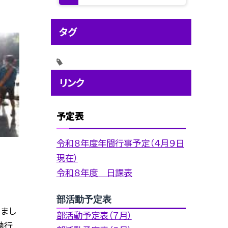
タグ
リンク
予定表
令和８年度年間行事予定（４月９日
現在）
令和８年度 日課表
部活動予定表
まし
部活動予定表（７月）
執行