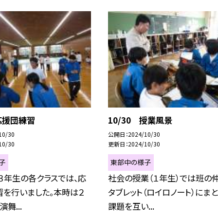
 応援団練習
10/30 授業風景
10/30
公開日
2024/10/30
10/30
更新日
2024/10/30
子
東部中の様子
３年生の各クラスでは、応
社会の授業（１年生）では班の
習を行いました。本時は２
タブレット（ロイロノート）にま
舞...
課題を互い...