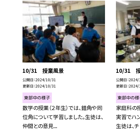
10/31 授業風景
10/31
公開日
2024/10/31
公開日
2024/
更新日
2024/10/31
更新日
2024/
東部中の様子
東部中の様
数学の授業（２年生）では、錯角や同
家庭科の授
位角について学習しました。生徒は、
実習でハ
仲間との意見...
生徒は、チー