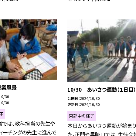
 授業風景
10/30 あいさつ運動（１日目）
10/30
公開日
2024/10/30
10/30
更新日
2024/10/30
子
東部中の様子
業では、教科担当の先生や
本日からあいさつ運動が始まり
ティーチングの先生に進んで
た。正門や昇降口では、生徒会