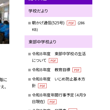
学校だより
朝かげ通信(525号)
(286
PDF
KB)
東部中学校より
令和８年度 東部中学校の生活
について
PDF
令和８年度 教育目標
PDF
令和８年度 いじめ防止基本方
毎に
針
え、
PDF
令和８年度年間行事予定（４月９
日現在）
PDF