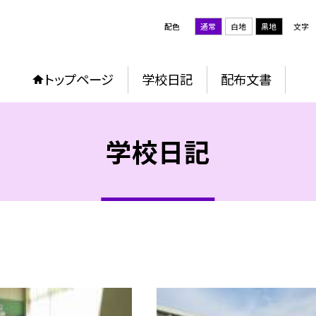
配色
通常
白地
黒地
文字
トップページ
学校日記
配布文書
学校日記