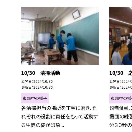
10/30 清掃活動
10/30
公開日
2024/10/30
公開日
2024/
更新日
2024/10/30
更新日
2024/
東部中の様子
東部中の様
各清掃担当の場所を丁寧に磨き、そ
６時間目、
れぞれの役割に責任をもって活動す
援団の練
る生徒の姿が印象...
分３０秒の演