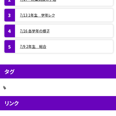
7/13 1年生 学年レク
7/16 各学年の様子
7/9 2年生 総合
タグ
リンク