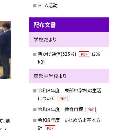
ＰＴＡ活動
配布文書
学校だより
朝かげ通信(525号)
(286
PDF
KB)
東部中学校より
令和８年度 東部中学校の生活
について
PDF
令和８年度 教育目標
PDF
令和８年度 いじめ防止基本方
て、剣
針
ェス
PDF