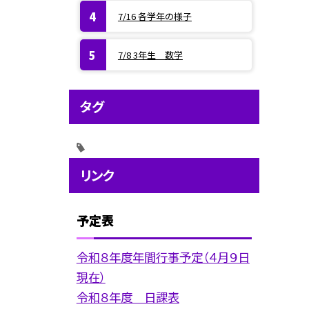
7/16 各学年の様子
7/8 3年生 数学
タグ
リンク
予定表
令和８年度年間行事予定（４月９日
現在）
令和８年度 日課表