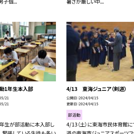
子個...
暑さが厳しい中...
部活動1年生本入部
4/13 東海ジュニア（剣道）
05/21
公開日
2024/04/15
05/21
更新日
2024/04/15
部活動
1年生が部活動に本入部し
4/13（土）に東海市民体育館に
少し緊張している生徒も多い
道の東海市ジュニアスポーツフ