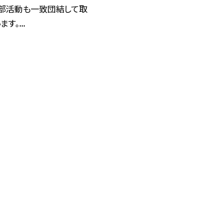
の部活動も一致団結して取
す。...