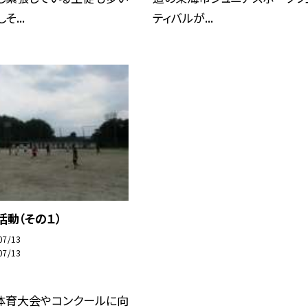
そ...
ティバルが...
活動（その１）
07/13
07/13
体育大会やコンクールに向