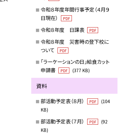
令和８年度年間行事予定（４月９
日現在）
PDF
令和８年度 日課表
PDF
令和８年度 災害時の登下校に
ついて
PDF
「ラーケーションの日」給食カット
申請書
(377 KB)
PDF
資料
部活動予定表（８月）
(104
PDF
KB)
部活動予定表（７月）
(92
PDF
KB)