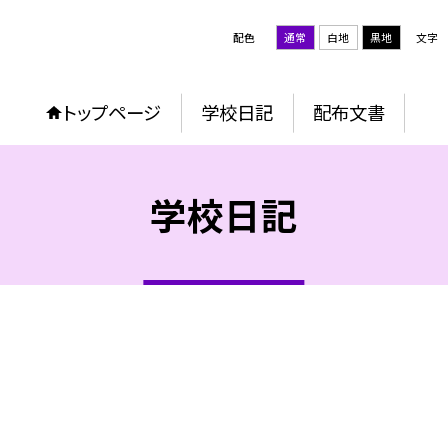
配色
通常
白地
黒地
文字
トップページ
学校日記
配布文書
学校日記