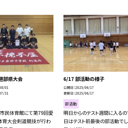
剣道部県大会
6/17 部活動の様子
08/01
公開日
2025/06/17
07/31
更新日
2025/06/17
部活動
海市民体育館にて第79回愛
明日からのテスト週間に入るの
体育大会剣道競技が行わ
日はテスト前最後の部活動でし