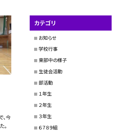
カテゴリ
お知らせ
学校行事
東部中の様子
生徒会活動
部活動
１年生
２年生
３年生
で、今
た。
６７８９組