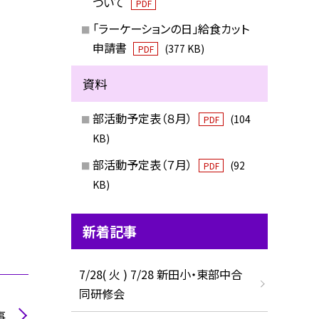
ついて
PDF
「ラーケーションの日」給食カット
申請書
(377 KB)
PDF
資料
部活動予定表（８月）
(104
PDF
KB)
部活動予定表（７月）
(92
PDF
KB)
新着記事
7/28( 火 ) 7/28 新田小・東部中合
同研修会
事