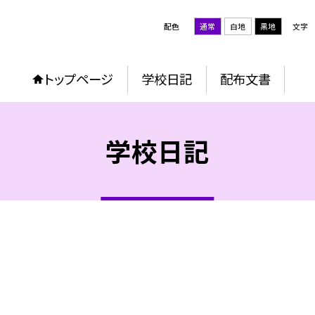
配色
通常
白地
黒地
文字
トップページ
学校日記
配布文書
学校日記