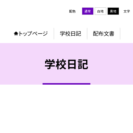
配色
通常
白地
黒地
文字
トップページ
学校日記
配布文書
学校日記