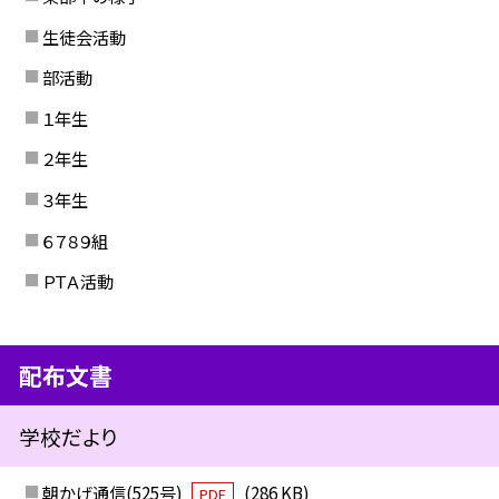
生徒会活動
部活動
１年生
２年生
３年生
６７８９組
ＰＴＡ活動
配布文書
学校だより
朝かげ通信(525号)
(286 KB)
PDF