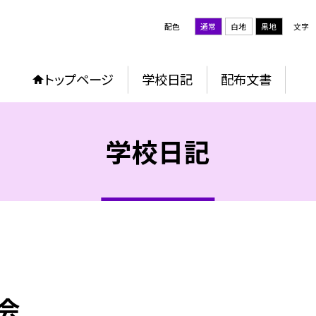
配色
通常
白地
黒地
文字
トップページ
学校日記
配布文書
学校日記
集会