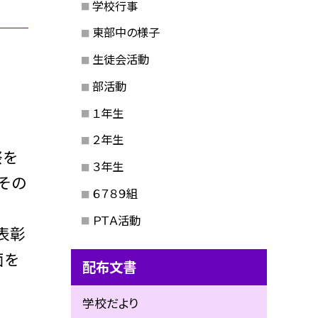
学校行事
東部中の様子
生徒会活動
部活動
１年生
２年生
祭を
３年生
その
６７８９組
ＰＴＡ活動
表彰
面を
配布文書
学校だより