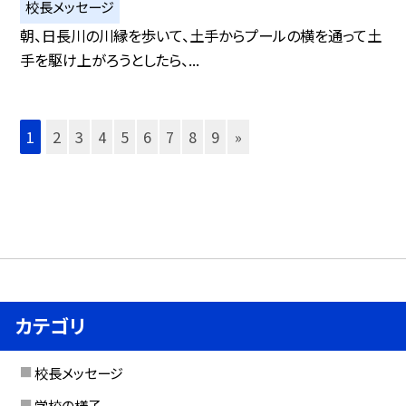
校長メッセージ
朝、日長川の川縁を歩いて、土手からプールの横を通って土
手を駆け上がろうとしたら、...
1
2
3
4
5
6
7
8
9
»
カテゴリ
校長メッセージ
学校の様子