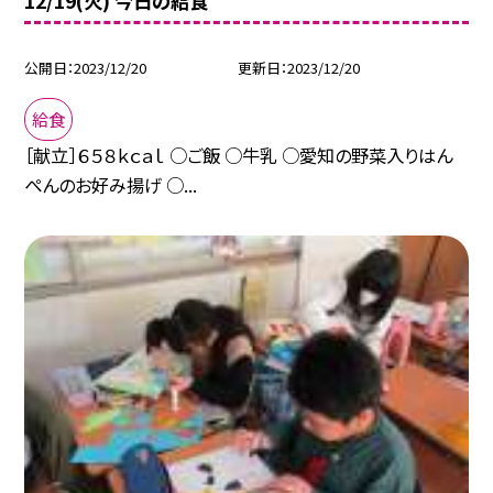
12/19(火) 今日の給食
公開日
2023/12/20
更新日
2023/12/20
給食
［献立］６５８ｋｃａｌ ○ご飯 ○牛乳 ○愛知の野菜入りはん
ぺんのお好み揚げ ○...