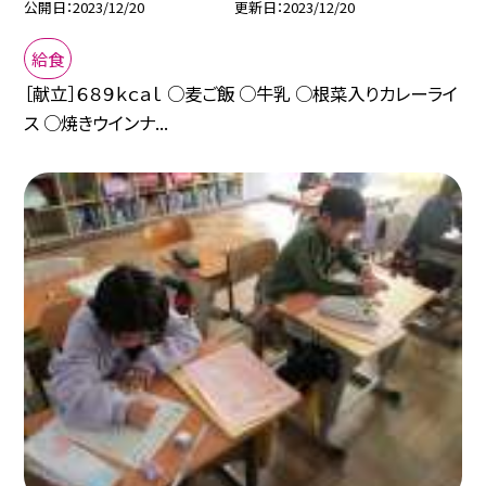
公開日
2023/12/20
更新日
2023/12/20
給食
［献立］６８９ｋｃａｌ ○麦ご飯 ○牛乳 ○根菜入りカレーライ
ス ○焼きウインナ...