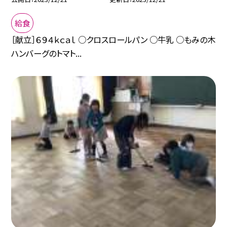
給食
［献立］６９４ｋｃａｌ ○クロスロールパン ○牛乳 ○もみの木
ハンバーグのトマト...